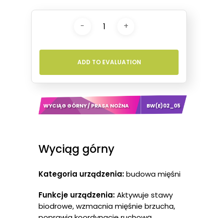
ADD TO EVALUATION
WYCIĄG GÓRNY / PRASA NOŻNA
BW(E)02_05
Wyciąg górny
Kategoria urządzenia:
budowa mięśni
Funkcje urządzenia:
Aktywuje stawy
biodrowe, wzmacnia mięśnie brzucha,
poprawia koordynacje ruchową.