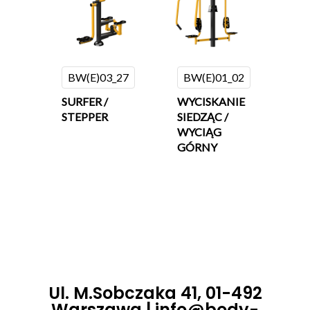
BW(E)03_27
BW(E)01_02
SURFER /
WYCISKANIE
STEPPER
SIEDZĄC /
WYCIĄG
GÓRNY
Ul. M.Sobczaka 41, 01-492
Warszawa |
info@body-