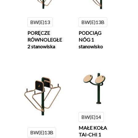
BW(E)13
BW(E)13B
PORĘCZE
PODCIĄG
RÓWNOLEGŁE
NÓG 1
2 stanowiska
stanowisko
BW(E)14
MAŁE KOŁA
BW(E)13B
TAI-CHI 1