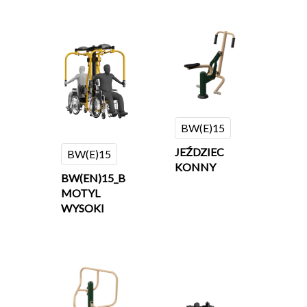
BW(E)15
JEŹDZIEC
BW(E)15
KONNY
BW(EN)15_B
MOTYL
WYSOKI