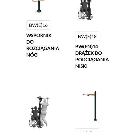
BW(E)16
WSPORNIK
BW(E)18
DO
BW(EN)14
ROZCIĄGANIA
DRĄŻEK DO
NÓG
PODCIĄGANIA
NISKI
Strona Głów
O Nas
O Nas
Urządzenia
Co Nas Wyróżnia?
SERIA EUROPEJSKA
Realizacje
SERIA INTEGRACYJNA