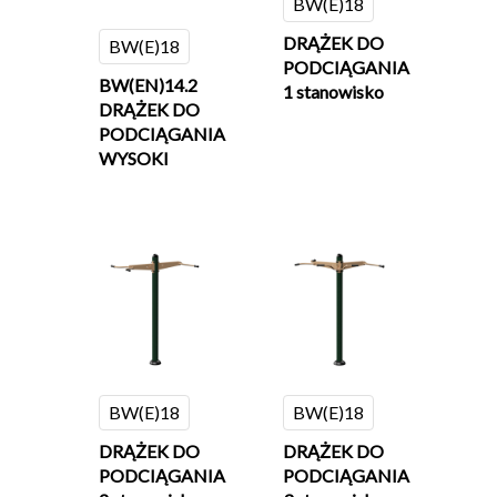
Serwis
BW(E)18
SERIA NA PYLONIE
DRĄŻEK DO
BW(E)18
Informacje
SERIA KOMPAKTOWA
PODCIĄGANIA
BW(EN)14.2
1 stanowisko
Serwis
Kontakt
SERIA KOMBINOWANA
DRĄŻEK DO
Pylonie
PODCIĄGANIA
Informacje Technicz
WYSOKI
SERIA KOMBINOWANA
Katalog Produktów
Słupie
Kolorystyka
STREET WORKOUT
Jak Ćwiczyć
SERIA KIDS Urządzeni
Referencje
Dzieci
Certyfikaty
MAŁA ARCHITEKTURA
BW(E)18
BW(E)18
DRĄŻEK DO
DRĄŻEK DO
PODCIĄGANIA
PODCIĄGANIA