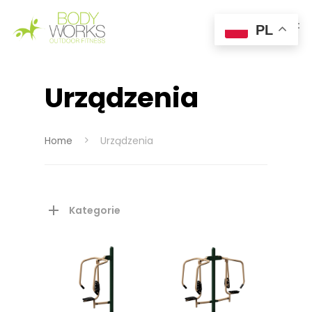
PL
Urządzenia
Hit enter to search or ESC to close
Home
Urządzenia
Kategorie