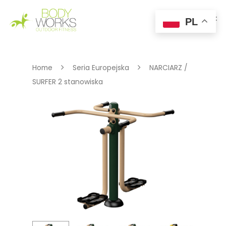
PL
Hit enter to search or ESC to close
Home
Seria Europejska
NARCIARZ /
SURFER 2 stanowiska