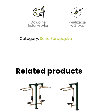
Jak Ćwiczyć
SERIA KIDS Urządzeni
Referencje
Dzieci
Certyfikaty
MAŁA ARCHITEKTURA
Category:
Seria Europejska
Related products