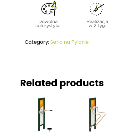
Jak Ćwiczyć
SERIA KIDS Urządzeni
Referencje
Dzieci
Certyfikaty
MAŁA ARCHITEKTURA
Category:
Seria na Pylonie
Related products