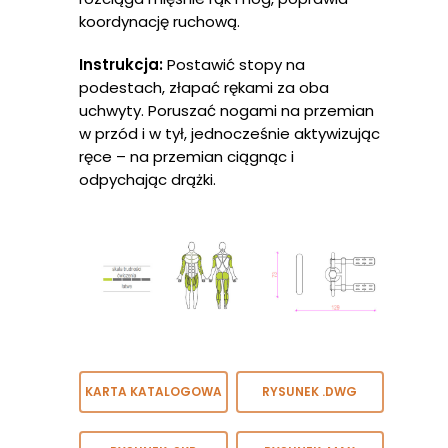
koordynację ruchową.
Instrukcja:
Postawić stopy na
podestach, złapać rękami za oba
uchwyty. Poruszać nogami na przemian
w przód i w tył, jednocześnie aktywizując
ręce – na przemian ciągnąc i
odpychając drążki.
Strona Głów
KARTA KATALOGOWA
RYSUNEK .DWG
O Nas