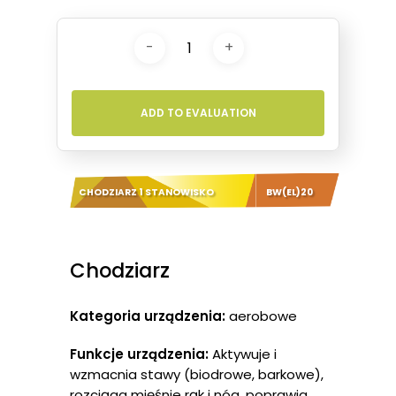
ADD TO EVALUATION
CHODZIARZ 1 STANOWISKO
BW(EL)20
Chodziarz
Kategoria urządzenia:
aerobowe
Funkcje urządzenia:
Aktywuje i
wzmacnia stawy (biodrowe, barkowe),
rozciąga mięśnie rąk i nóg, poprawia