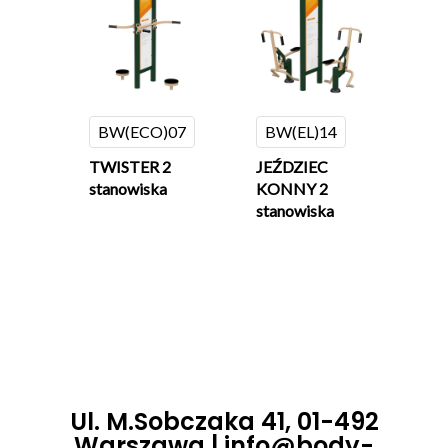
BW(ECO)07
BW(EL)14
TWISTER 2
JEŹDZIEC
stanowiska
KONNY 2
stanowiska
Ul. M.Sobczaka 41, 01-492
Warszawa |
info@body-