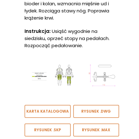
bioder i kolan, wzmacnia mięśnie ud i
łydek. Rozciąga stawy nóg. Poprawia
krążenie krwi.
Instrukcja:
Usiąść wygodnie na
siedzisku, oprzeć stopy na pedałach.
Rozpocząć pedałowanie.
Strona Głów
KARTA KATALOGOWA
RYSUNEK .DWG
O Nas
RYSUNEK .SKP
RYSUNEK .MAX
O Nas