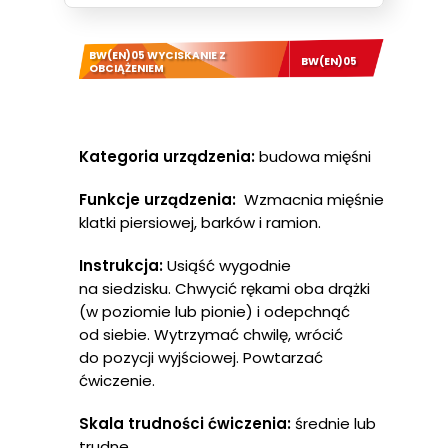
BW(EN)05 WYCISKANIE Z
BW(EN)05
OBCIĄŻENIEM
Kategoria urządzenia:
budowa mięśni
Funkcje urządzenia:
Wzmacnia mięśnie
klatki piersiowej, barków i ramion.
Instrukcja:
Usiąść wygodnie
na siedzisku. Chwycić rękami oba drążki
(w poziomie lub pionie) i odepchnąć
od siebie. Wytrzymać chwilę, wrócić
do pozycji wyjściowej. Powtarzać
ćwiczenie.
Skala trudności ćwiczenia:
średnie lub
trudne