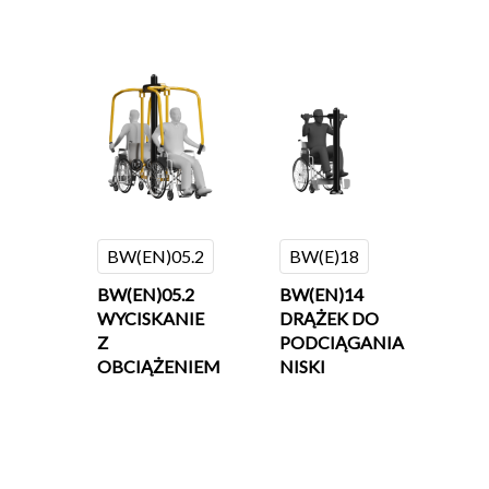
BW(EN)05.2
BW(E)18
BW(EN)05.2
BW(EN)14
WYCISKANIE
DRĄŻEK DO
Z
PODCIĄGANIA
OBCIĄŻENIEM
NISKI