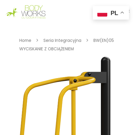
PL
Hit enter to search or ESC to close
Home
Seria Integracyjna
BW(EN)05
WYCISKANIE Z OBCIĄŻENIEM