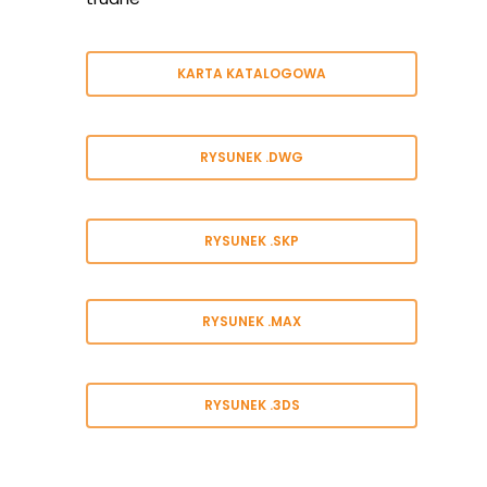
KARTA KATALOGOWA
RYSUNEK .DWG
Strona Głów
RYSUNEK .SKP
O Nas
O Nas
Urządzenia
RYSUNEK .MAX
Co Nas Wyróżnia?
SERIA EUROPEJSKA
Realizacje
RYSUNEK .3DS
SERIA INTEGRACYJNA
Serwis
SERIA NA PYLONIE
Informacje