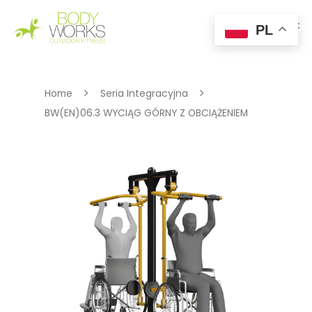
PL
Hit enter to search or ESC to close
Home
Seria Integracyjna
BW(EN)06.3 WYCIĄG GÓRNY Z OBCIĄŻENIEM