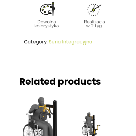
Kolorystyka
STREET WORKOUT
Jak Ćwiczyć
SERIA KIDS Urządzeni
Referencje
Dzieci
Certyfikaty
MAŁA ARCHITEKTURA
Category:
Seria Integracyjna
Related products