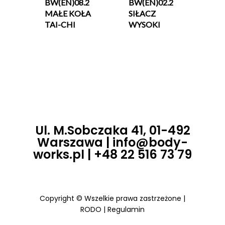
BW(EN)08.2
BW(EN)02.2
MAŁE KOŁA
SIŁACZ
TAI-CHI
WYSOKI
Ul. M.Sobczaka 41, 01-492
Warszawa |
info@body-
works.pl
| +48 22 516 73 79
Copyright © Wszelkie prawa zastrzeżone |
RODO
|
Regulamin