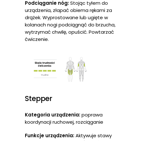
Podciąganie nóg:
Stojąc tyłem do
urządzenia, złapać obiema rękami za
drążek. Wyprostowane lub ugięte w
kolanach nogi podciągnąć do brzucha,
wytrzymać chwilę, opuścić. Powtarzać
ćwiczenie.
Strona Głów
O Nas
O Nas
Urządzenia
Stepper
Co Nas Wyróżnia?
SERIA EUROPEJSKA
Realizacje
Kategoria urządzenia:
poprawa
SERIA INTEGRACYJNA
Serwis
koordynacji ruchowej, rozciąganie
SERIA NA PYLONIE
Funkcje urządzenia:
Aktywuje stawy
Informacje
SERIA KOMPAKTOWA