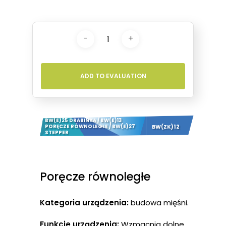
ADD TO EVALUATION
BW(E)25 DRABINKA / BW(E)13
BW(ZK)12
PORĘCZE RÓWNOLEGŁE / BW(E)27
STEPPER
Poręcze równoległe
Kategoria urządzenia:
budowa mięśni.
Funkcje urządzenia:
Wzmacnia dolne