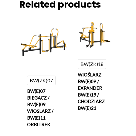
Related products
BW(ZK)18
WIOŚLARZ
BW(ZK)07
BW(E)09 /
EXPANDER
BW(E)07
BW(E)19 /
BIEGACZ /
CHODZIARZ
BW(E)09
BW(E)21
WIOŚLARZ /
BW(E)11
ORBITREK