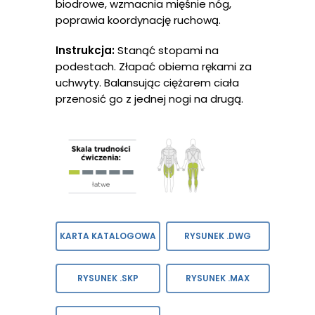
biodrowe, wzmacnia mięśnie nóg,
poprawia koordynację ruchową.
Serwis
Kontakt
SERIA KOMBINOWANA
Pylonie
Informacje Technicz
Instrukcja:
Stanąć stopami na
podestach. Złapać obiema rękami za
SERIA KOMBINOWANA
Katalog Produktów
uchwyty. Balansując ciężarem ciała
Słupie
przenosić go z jednej nogi na drugą.
Kolorystyka
STREET WORKOUT
Jak Ćwiczyć
SERIA KIDS Urządzeni
Referencje
Dzieci
Certyfikaty
MAŁA ARCHITEKTURA
KARTA KATALOGOWA
RYSUNEK .DWG
RYSUNEK .SKP
RYSUNEK .MAX