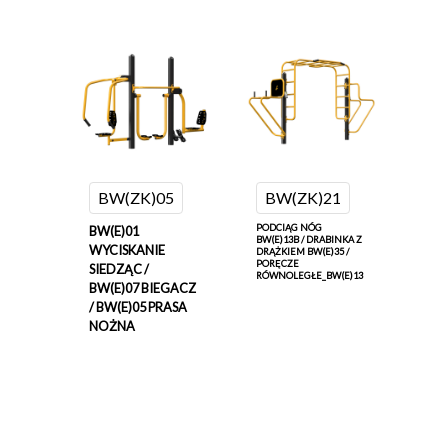
BW(ZK)05
BW(ZK)21
PODCIĄG NÓG
BW(E)01
BW(E)13B / DRABINKA Z
WYCISKANIE
DRĄŻKIEM BW(E)35 /
PORĘCZE
SIEDZĄC /
RÓWNOLEGŁE_BW(E)13
BW(E)07 BIEGACZ
/ BW(E)05 PRASA
NOŻNA