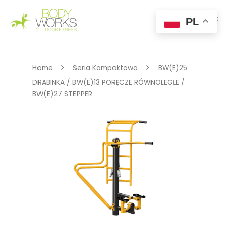
PL
Hit enter to search or ESC to close
Home
Seria Kompaktowa
BW(E)25
DRABINKA / BW(E)13 PORĘCZE RÓWNOLEGŁE /
BW(E)27 STEPPER