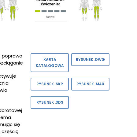
:
poprawa
KARTA
RYSUNEK .DWG
ozciąganie
KATALOGOWA
ktywuje
cnia
RYSUNEK .SKP
RYSUNEK .MAX
awia
RYSUNEK .3DS
obrotowej
biema
mując się
 częścią