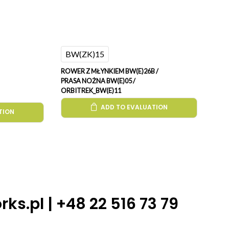
BW(ZK)15
ROWER Z MŁYNKIEM BW(E)26B /
PRASA NOŻNA BW(E)05 /
ORBITREK_BW(E)11
ADD TO EVALUATION
TION
ks.pl
| +48 22 516 73 79