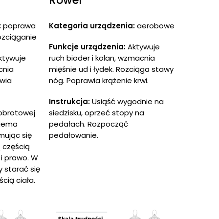
:
poprawa
Kategoria urządzenia:
aerobowe
ozciąganie
Funkcje urządzenia:
Aktywuje
ktywuje
ruch bioder i kolan, wzmacnia
cnia
mięśnie ud i łydek. Rozciąga stawy
awia
nóg. Poprawia krążenie krwi.
Instrukcja:
Usiąść wygodnie na
obrotowej
siedzisku, oprzeć stopy na
biema
pedałach. Rozpocząć
mując się
pedałowanie.
 częścią
 i prawo. W
y starać się
cią ciała.