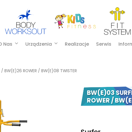
O Nas
Urządzenia
Realizacje
Serwis
Infor
 / BW(E)26 ROWER / BW(E)08 TWISTER
BW(E)03 SURF
ROWER / BW(E
Surfer