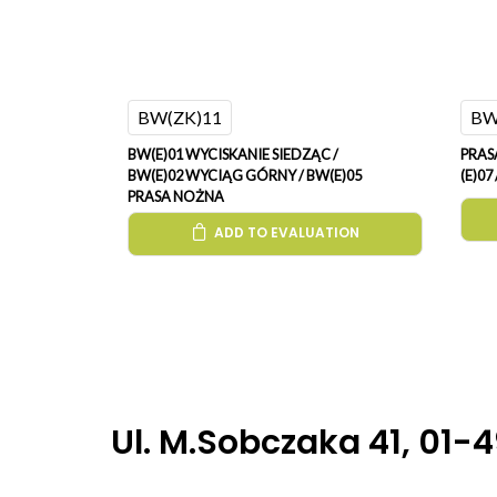
BW(ZK)11
BW
BW(E)01 WYCISKANIE SIEDZĄC /
PRAS
BW(E)02 WYCIĄG GÓRNY / BW(E)05
(E)0
PRASA NOŻNA
ADD TO EVALUATION
Ul. M.Sobczaka 41, 01