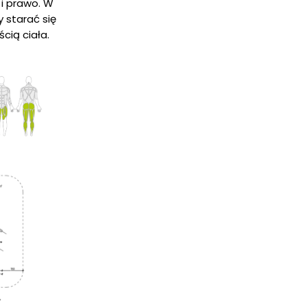
 i prawo. W
y starać się
cią ciała.