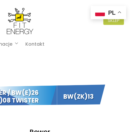
PL
SKLEP
macje
Kontakt
ER / BW(E)26
BW(ZK)13
)08 TWISTER
Rower