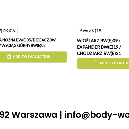
(ZK)06
BW(ZK)18
A NOŻNA BW(E)05 / BIEGACZ BW
WIOŚLARZ BW(E)09 /
7 / WYCIĄG GÓRNY BW(E)02
EXPANDER BW(E)19 /
CHODZIARZ BW(E)21
ADD TO EVALUATION
ADD TO EVALUA
-492 Warszawa |
info@body-wor