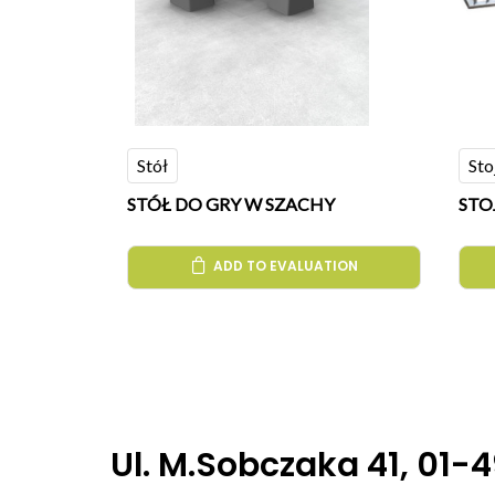
Stół
Sto
STÓŁ DO GRY W SZACHY
STO
ADD TO EVALUATION
Ul. M.Sobczaka 41, 01