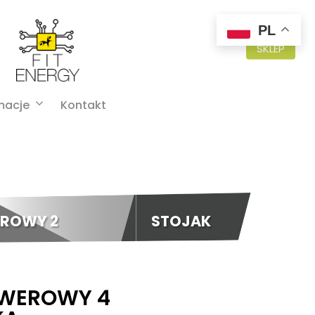
PL
SKLEP
macje
Kontakt
ROWY 2
STOJAK
OWEROWY 4