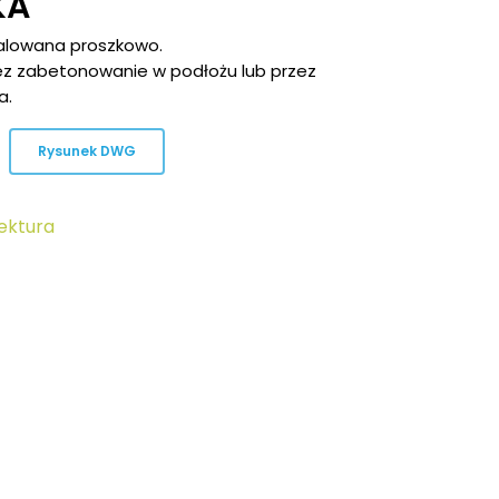
KA
alowana proszkowo.
z zabetonowanie w podłożu lub przez
a.
Rysunek DWG
ektura