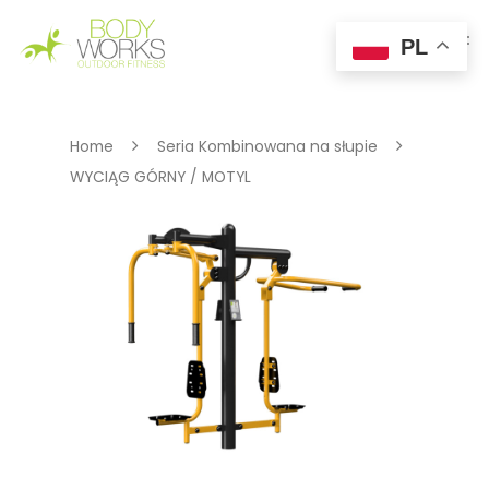
PL
Hit enter to search or ESC to close
Home
Seria Kombinowana na słupie
WYCIĄG GÓRNY / MOTYL