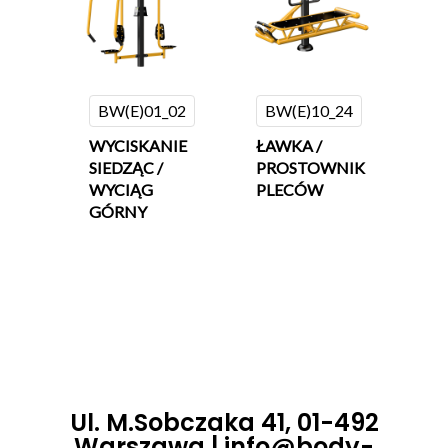
BW(E)01_02
BW(E)10_24
WYCISKANIE
ŁAWKA /
SIEDZĄC /
PROSTOWNIK
WYCIĄG
PLECÓW
GÓRNY
Ul. M.Sobczaka 41, 01-492
Warszawa |
info@body-