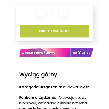
ADD TO EVALUATION
WYCIĄG GÓRNY / MOTYL
BW(E)02_22
Wyciąg górny
Kategoria urządzenia:
budowa mięśni
Funkcje urządzenia:
Aktywuje stawy
biodrowe, wzmacnia mięśnie brzucha,
poprawia koordynacje ruchową.