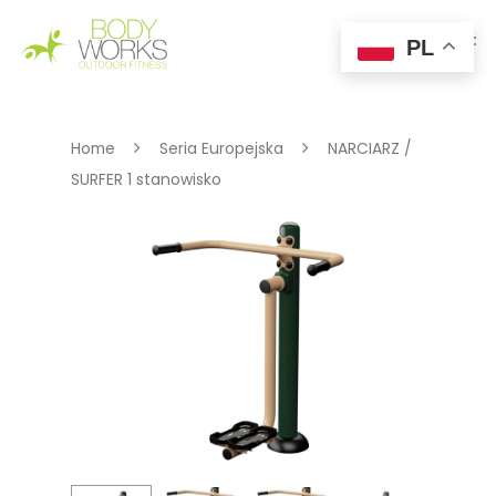
PL
Hit enter to search or ESC to close
Home
Seria Europejska
NARCIARZ /
SURFER 1 stanowisko