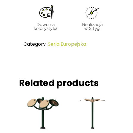
Jak Ćwiczyć
SERIA KIDS Urządzeni
Referencje
Dzieci
Certyfikaty
MAŁA ARCHITEKTURA
Category:
Seria Europejska
Related products