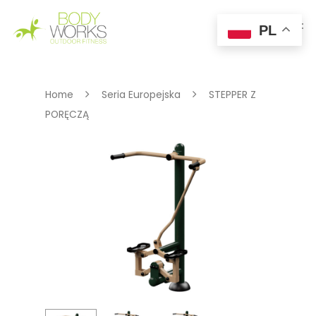
PL
Hit enter to search or ESC to close
Home
Seria Europejska
STEPPER Z
PORĘCZĄ