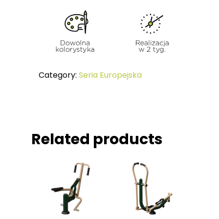
Jak Ćwiczyć
SERIA KIDS Urządzeni
Referencje
Dzieci
Certyfikaty
MAŁA ARCHITEKTURA
Category:
Seria Europejska
Related products