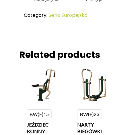
Certyfikaty
MAŁA ARCHITEKTURA
Category:
Seria Europejska
Related products
BW(E)15
BW(E)23
JEŹDZIEC
NARTY
KONNY
BIEGÓWKI